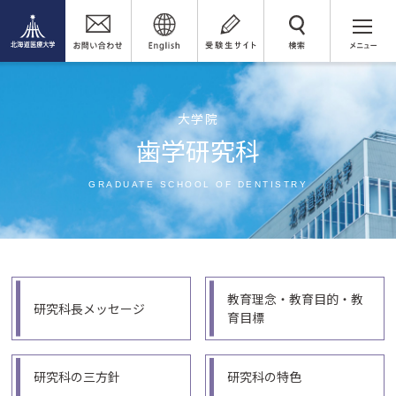
検 索
大学院
歯学研究科
GRADUATE SCHOOL OF DENTISTRY
教育理念・教育目的・教
研究科長メッセージ
育目標
研究科の三方針
研究科の特色