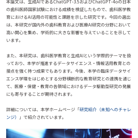
本論文は、生成AIであるChatGPT-3.5およびChatGPT-4oの日本
の歯科医師国家試験における成績を検証したもので、歯科医学教
育におけるAI活用の可能性と課題を示した研究です。今回の選出
は、本研究が国内外の歯科教育および医療AI研究の分野において
高い関心を集め、学術的に大きな影響を与えていることを示して
います。
また、本研究は、歯科医学教育と生成AIという学際的テーマを扱
っており、本学が推進するデータサイエンス・情報活用教育との
接点を強く持つ成果でもあります。今後、本学の臨床データサイ
エンス学環をはじめとする分野横断的な教育研究との連携を通じ
て、医療・保健・教育の各領域におけるデータ駆動型研究の発展
にも寄与することが期待されます。
詳細については、本学ホームページ「
研究紹介（未知へのチャレ
ンジ）
」で紹介されています。