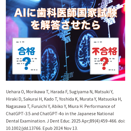
Uehara O, Morikawa T, Harada F, Sugiyama N, Matsuki Y,
Hiraki D, Sakurai H, Kado T, Yoshida K, Murata Y, Matsuoka H,
Nagasawa T, Furuichi Y, Abiko Y, Miura H. Performance of
ChatGPT-3.5 and ChatGPT-4o in the Japanese National
Dental Examination. J Dent Educ. 2025 Apr;89(4):459-466. doi:
10.1002/jdd.13766. Epub 2024 Nov 13.