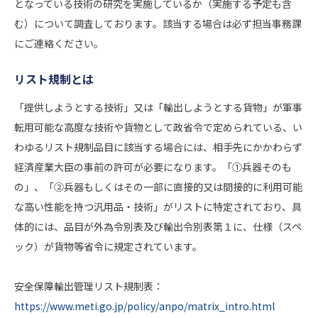
となっている技術の研究を実施しているか（実施する予定も含
む）について調査しております。該当する場合は必ず担当事務課
にご連絡ください。
リスト規制とは
「提供しようとする技術」⼜は「輸出しようとする貨物」が軍事
転⽤可能な⾼度な技術や貨物として政省令で定められている、い
わゆるリスト規制品⽬に該当する場合には、相⼿先にかかわらず
経済産業⼤⾂の事前の許可が必要になります。「①兵器そのも
の」、「②兵器もしくはその⼀部に直接的⼜は間接的に利⽤可能
な高い性能を持つ汎⽤品・技術」がリストに特定されており、具
体的には、品⽬が外為令別表及び輸出令別表第１に、仕様（スペ
ック）が貨物等省令に規定されています。
安全保障輸出管理リスト規制表：
https://www.meti.go.jp/policy/anpo/matrix_intro.html