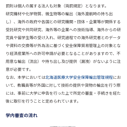
罰則は個人の属する法人も対象（両罰規定）となります。
研究機材や化学物質、微生物等の輸出（海外渡航時の持ち出
し）、海外の政府や各国との研究機関・団体・企業等が関係する
受託研究や共同研究、海外等の企業への技術指導、海外からの研
究員や留学生等の受け入れ、研究過程での海外研究者とのデータ
や資料の交換等が外為法に基づく安全保障貿易管理上の対象とな
り経済産業所への許可申請が必要となることがありますので、不
用意な輸出（流出）や持ち出し及び提供（漏洩）がないように注
意が必要です。
なお、本学においては
北海道医療大学安全保障輸出管理規程
にお
いて、教職員等が外国に対して技術の提供や貨物の輸出を行う際
には、事前に大学に申告を行った上で所定の審査・手続きを経た
後に取引を行うことと定められています。
学内審査の流れ