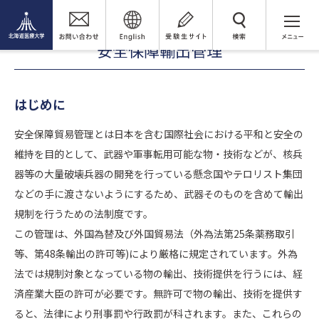
大学案内
研究活動
安全保障輸出管理
検 索
安全保障輸出管理
はじめに
安全保障貿易管理とは日本を含む国際社会における平和と安全の
維持を目的として、武器や軍事転用可能な物・技術などが、核兵
器等の大量破壊兵器の開発を行っている懸念国やテロリスト集団
などの手に渡さないようにするため、武器そのものを含めて輸出
規制を行うための法制度です。
この管理は、外国為替及び外国貿易法（外為法第25条薬務取引
等、第48条輸出の許可等)により厳格に規定されています。外為
法では規制対象となっている物の輸出、技術提供を行うには、経
済産業大臣の許可が必要です。無許可で物の輸出、技術を提供す
ると、法律により刑事罰や行政罰が科されます。また、これらの