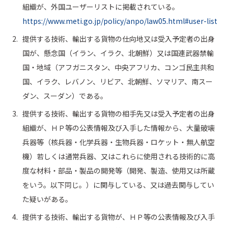
組織が、外国ユーザーリストに掲載されている。
https://www.meti.go.jp/policy/anpo/law05.html#user-list
提供する技術、輸出する貨物の仕向地又は受入予定者の出身
国が、懸念国（イラン、イラク、北朝鮮）又は国連武器禁輸
国・地域（アフガニスタン、中央アフリカ、コンゴ民主共和
国、イラク、レバノン、リビア、北朝鮮、ソマリア、南スー
ダン、スーダン）である。
提供する技術、輸出する貨物の相手先又は受入予定者の出身
組織が、ＨＰ等の公表情報及び入手した情報から、大量破壊
兵器等（核兵器・化学兵器・生物兵器・ロケット・無人航空
機）若しくは通常兵器、又はこれらに使用される技術的に高
度な材料・部品・製品の開発等（開発、製造、使用又は所蔵
をいう。以下同じ。）に関与している、又は過去関与してい
た疑いがある。
提供する技術、輸出する貨物が、ＨＰ等の公表情報及び入手