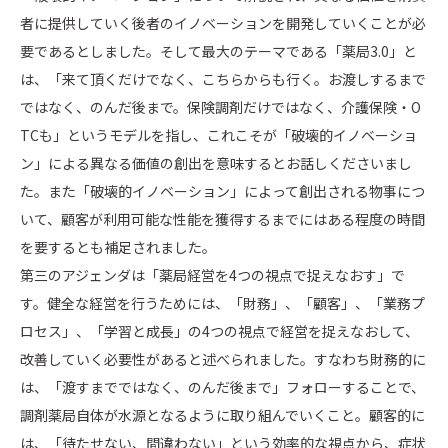
者に提供していく後者のイノベーションを開発していくことが必
要であるとしました。そして最大のテーマである「薬局3.0」と
は、「来て頂くだけでなく、こちらからも行く。お渡しするまで
ではなく、のんだ後まで。保険調剤だけではなく、介護保険・O
TCも」というモデルを指し、これこそが「破壊的イノベーショ
ン」による異なる価値の創出を意味するとお話しくださいまし
た。また「破壊的イノベーション」によって創出される物事につ
いて、顧客が利用可能な性能を獲得するまでにはある程度の時間
を要するとも補足されました。
第三のアジェンダは「薬局経営を4つの視点で捉えなおす」で
す。健全な経営を行うためには、「財務」、「顧客」、「業務プ
ロセス」、「学習と成長」の4つの視点で経営を捉えなおして、
改善していく必要性があると述べられました。すなわち財務的に
は、「渡すまでではなく、のんだ後まで」フォローすることで、
調剤薬局自体が水源となるように取り組んでいくこと。顧客的に
は、「待たせない、間違わない」という効率的な視点から、症状