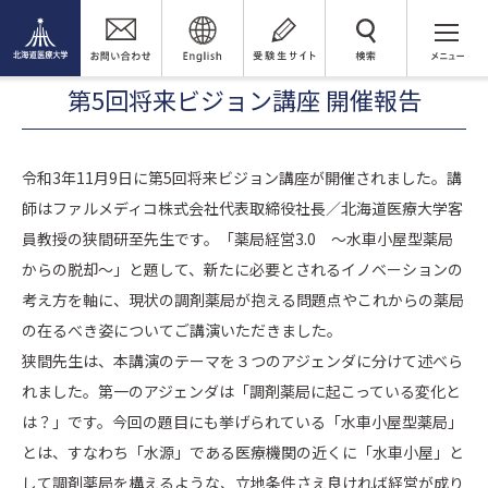
薬剤師支援センター
研修プログラム開催報告
検 索
2021年度研修プログラム報告
第5回将来ビジョン講座 開催報告
第5回将来ビジョン講座 開催報告
令和3年11月9日に第5回将来ビジョン講座が開催されました。講
師はファルメディコ株式会社代表取締役社長／北海道医療大学客
員教授の狭間研至先生です。「薬局経営3.0 ～水車小屋型薬局
からの脱却～」と題して、新たに必要とされるイノベーションの
考え方を軸に、現状の調剤薬局が抱える問題点やこれからの薬局
の在るべき姿についてご講演いただきました。
狭間先生は、本講演のテーマを３つのアジェンダに分けて述べら
れました。第一のアジェンダは「調剤薬局に起こっている変化と
は？」です。今回の題目にも挙げられている「水車小屋型薬局」
とは、すなわち「水源」である医療機関の近くに「水車小屋」と
して調剤薬局を構えるような、立地条件さえ良ければ経営が成り