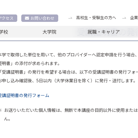
高校生・受験生の方へ
企業
アクセス
お問い合わせ
受講証明書の発
学校
大学院
就職・キャリア
本学で取得した単位を用いて、他のプロバイダーへ認定申請を行う場合
証明書」の添付が求められます。
「受講証明書」の発行を希望する場合は、以下の受講証明書の発行フォ
お申し込み確認後、5日以内（大学休業日を除く）に発行・送付します。
受講証明書の発行フォーム
お送りいただいた個人情報は、無断で本講座の目的以外に使用または
ん。