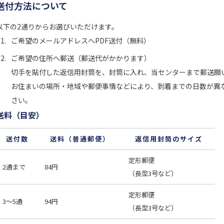
送付方法について
以下の2通りからお選びいただけます。
ご希望のメールアドレスへPDF送付（無料）
ご希望の住所へ郵送（郵送代がかかります）
切手を貼付した返信用封筒を、封筒に入れ、当センターまで郵送願
お住まいの場所・地域や郵便事情などにより、到着までの日数が異
さい。
送料（目安）
送付数
送料（普通郵便）
返信用封筒のサイズ
定形郵便
2通まで
84円
（長型3号など）
定形郵便
3～5通
94円
（長型3号など）