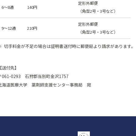
定形外郵便
6～8通
140円
（角型2号・3号など）
定形外郵便
9～12通
210円
（角型2号・3号など）
切手料金が不足の場合は証明書送付時に郵便局より請求があります。
【送付先】
〒061-0293 石狩郡当別町金沢1757
北海道医療大学 薬剤師支援センター事務局 宛