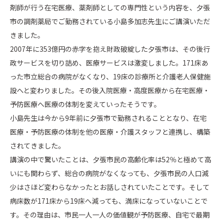
剤師が行う在宅医療、薬剤師としての専門性という内容を、夕張
市の調剤薬局でご勤務されている小島多加志先生にご講演いただ
きました。
2007年に353億円の赤字を抱え財政破綻した夕張市は、その後行
政サービスを切り詰め、医療サービスは激変しました。171床あ
った市立総合の病院がなくなり、19床の診療所と介護老人保健施
設へと変わりました。その後入院医療・高度医療から在宅医療・
予防医療へ医療の体制を変えていったそうです。
小島先生は今から9年前に夕張市で勤務されることとなり、在宅
医療・予防医療の体制を他の医療・介護スタッフと連携し、構築
されてきました。
講演の中で驚いたことは、夕張市民の高齢化率は52％と極めて高
いにも関わらず、総合の病院がなくなっても、夕張市民の人口減
少はさほど変わらなかったとお話しされていたことです。そして
病床数が171床から19床へ減っても、満床になっていないことで
す。その理由は、市民一人一人の価値観が予防医療、自宅で最期