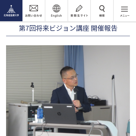
薬剤師支援センター
研修プログラム開催報告
検 索
2019年度研修プログラム報告
第7回将来ビジョン講座 開催報告
第7回将来ビジョン講座 開催報告