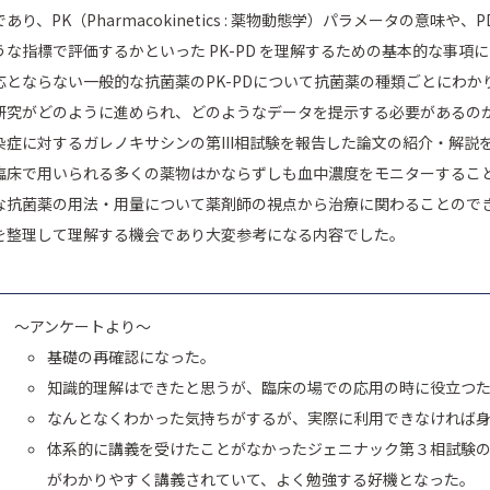
であり、PK（Pharmacokinetics : 薬物動態学）パラメータの意味や、PD（
うな指標で評価するかといった PK-PD を理解するための基本的な事項
応とならない一般的な抗菌薬のPK-PDについて抗菌薬の種類ごとにわかり
研究がどのように進められ、どのようなデータを提示する必要があるの
染症に対するガレノキサシンの第III相試験を報告した論文の紹介・解説
臨床で用いられる多くの薬物はかならずしも血中濃度をモニターするこ
な抗菌薬の用法・用量について薬剤師の視点から治療に関わることので
を整理して理解する機会であり大変参考になる内容でした。
～アンケートより～
基礎の再確認になった。
知識的理解はできたと思うが、臨床の場での応用の時に役立つ
なんとなくわかった気持ちがするが、実際に利用できなければ
体系的に講義を受けたことがなかったジェニナック第３相試験の論
がわかりやすく講義されていて、よく勉強する好機となった。