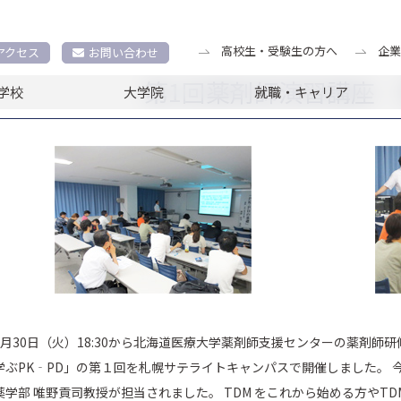
告
2013年度研修プログラム報告
第1回薬剤師演習講座 開催報告
高校生・受験生の方へ
企業
アクセス
お問い合わせ
第1回薬剤師演習講座
学校
大学院
就職・キャリア
7月30日（火）18:30から北海道医療大学薬剤師支援センターの薬剤
学ぶPK‐PD」の第１回を札幌サテライトキャンパスで開催しました。 
薬学部 唯野貢司教授が担当されました。 TDM をこれから始める方やT