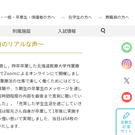
な声～
・一般・卒業生・保護者の方へ
在学生の方へ
教職員の方へ
附属施設
入試情報
目のリアルな声～
」と題し，昨年卒業した北海道医療大学作業療
てZoomによるオンラインにて開催しまし
作業療法の仕事で楽しく働くためにはどうし
体験や、５期生の卒業生のメッセージを通し
は1時間程度の内容を最後まで真剣に聴いてい
した」，「充実した学生生活を過ごしていき
画は坂元さん自身が卒業して1年後に実施す
強い思いで実現しました．当日は54枚の
載いたします．