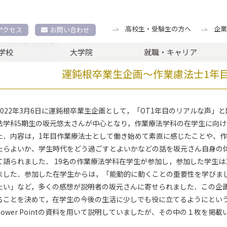
作業療法学科トピックス
運鈍根卒業生企画～作業慮法士1年目のリアル
高校生・受験生の方へ
企業
アクセス
お問い合わせ
2022年3月18日(金)
学校
大学院
就職・キャリア
運鈍根卒業生企画～作業慮法士1年
2022年3月6日に運鈍根卒業生企画として，「OT1年目のリアルな声
法学科5期生の坂元悠太さんが中心となり，作業療法学科の在学生に向け
た．内容は，1年目作業療法士として働き始めて素直に感じたことや、
たらよいか、学生時代をどう過ごすとよいかなどの話を坂元さん自身の
て語られました． 19名の作業療法学科在学生が参加し，参加した学生
ました．参加した在学生からは，「能動的に動くことの重要性を学びま
たい」など，多くの感想が説明者の坂元さんに寄せられました．この企
ることを決めて，在学生の今後の生活に少しでも役に立てるようにという
Power Pointの資料を用いて説明していましたが、その中の１枚を掲