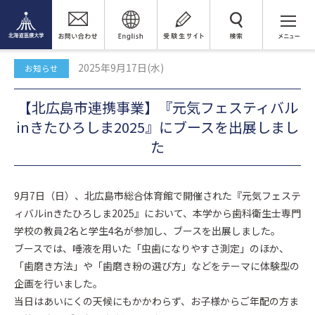
トピックス
検 索
【北広島市連携事業】『元気フェスティバルinきたひろしま2025』に
ブースを出展しました
2025年9月17日(水)
お知らせ
【北広島市連携事業】『元気フェスティバル
inきたひろしま2025』にブースを出展しまし
た
9月7日（日）、北広島市総合体育館で開催された『元気フェステ
ィバルinきたひろしま2025』において、本学から歯科衛生士専門
学校の教員2名と学生4名が参加し、ブースを出展しました。
ブースでは、唾液を用いた「虫歯になりやすさ測定」のほか、
「歯磨き方法」や「歯磨き粉の選び方」などをテーマに体験型の
企画を行いました。
当日はあいにくの天候にもかかわらず、お子様からご年配の方ま