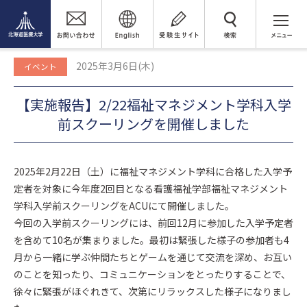
トピックス
検 索
【実施報告】2/22福祉マネジメント学科入学前スクーリングを開催し
ました
2025年3月6日(木)
イベント
【実施報告】2/22福祉マネジメント学科入学
前スクーリングを開催しました
2025年2月22日（土）に福祉マネジメント学科に合格した入学予
定者を対象に今年度2回目となる看護福祉学部福祉マネジメント
学科入学前スクーリングをACUにて開催しました。
今回の入学前スクーリングには、前回12月に参加した入学予定者
を含めて10名が集まりました。最初は緊張した様子の参加者も4
月から一緒に学ぶ仲間たちとゲームを通じて交流を深め、お互い
のことを知ったり、コミュニケーションをとったりすることで、
徐々に緊張がほぐれきて、次第にリラックスした様子になりまし