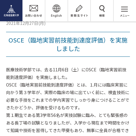
医療技術学部 臨床検査学科
臨床検査学科トピックス
検 索
OSCE（臨地実習前技能到達度評価）を実施しました
2021年12月27日(月)
OSCE（臨地実習前技能到達度評価）を実施
しました
医療技術学部では、去る11月6日（土）にOSCE（臨地実習前技
能到達度評価）を実施しました。
OSCE（臨地実習前技能到達度評価）とは、１月には臨床実習に
向かう第３学年が、実際の臨床の場に出ていく前に、検査技術に
必要な手技をこれまでの学内実習でしっかり身につけることがで
きたかどうか、評価を受けるものです。
第１期生である第3学年56名が実技試験に臨み、とても緊張感の
ある長丁場の試験となりましたが、入学から現在まで時間をかけ
て知識や技術を習得してきた甲斐もあり、無事に全員が合格でき