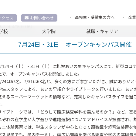
トピックス
7月24日・31日 オープンキャンパス開催（あいの里キャ
高校生・受験生の方へ
企業
アクセス
お問い合わせ
2021年8月6日(金)
学校
大学院
就職・キャリア
7月24日・31日 オープンキャンパス開
7月24日（土）・31日（土）に札幌あいの里キャンパスにて、新型コ
上で、オープンキャンパスを開催しました。
7/24は67名、7/31は63名と、多くの方にご参加いただき、誠にありが
学生スタッフによる、あいの里紹介やライブトークを行いました。あい
支えるスーパーマーケットの情報など、充実したキャンパスライフを過
た。
ライブトークでは、「どうして臨床検査学科を選んだのか？」など、高
れぞれの在学生が大学選びや進路選択についてアドバイスが披露され、
ミニ体験実習では、学生スタッフが中心となって顕微鏡や超音波装置を
パス見学でも、学内を一周し、幅広い知識を学べる環境や学内の雰囲気