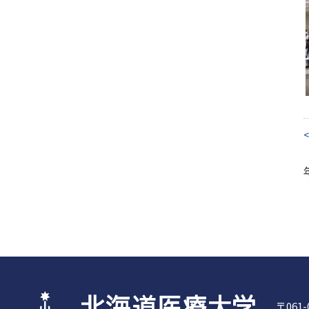
<
〒061