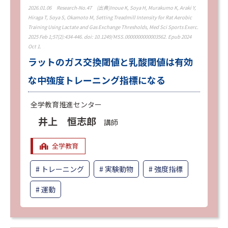
2026.01.06
Research-No.47
(出典)Inoue K, Soya H, Murakumo K, Araki Y,
Hiraga T, Soya S, Okamoto M, Setting Treadmill Intensity for Rat Aerobic
Training Using Lactate and Gas Exchange Thresholds, Med Sci Sports Exerc.
2025 Feb 1;57(2):434-446. doi: 10.1249/MSS.0000000000003562. Epub 2024
Oct 1.
ラットのガス交換閾値と乳酸閾値は有効
な中強度トレーニング指標になる
全学教育推進センター
井上 恒志郎
講師
全学教育
トレーニング
実験動物
強度指標
運動