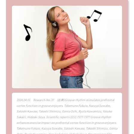
2024.04.01
Research-No.37
(出典)Groove rhythm stimulates prefrontal
cortex function in groove enjoyers. Takemune Fukuie, Kazuya Suwabe,
Satoshi Kawase, Takeshi Shimizu, Genta Ochi, Ryuta Kuwamizu, Yosuke
Sakairi, Hideaki Soya. Scientific reports 12(1) 7377-7377 Groove rhythm
enhances exercise impact on prefrontal cortex function in groove enjoyers.
Takemune Fukuie, Kazuya Suwabe, Satoshi Kawase, Takeshi Shimizu, Genta
Ochi, Ryuta Kuwamizu, Yosuke Sakairi, Hideaki Soya. Neuroscience 531,