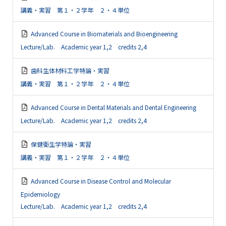
講義・実習 第１・２学年 ２・４単位
Advanced Course in Biomaterials and Bioengineering
Lecture/Lab. Academic year 1,2 credits 2,4
歯科生体材料工学特論・実習
講義・実習 第１・２学年 ２・４単位
Advanced Course in Dental Materials and Dental Engineering
Lecture/Lab. Academic year 1,2 credits 2,4
保健衛生学特論・実習
講義・実習 第１・２学年 ２・４単位
Advanced Course in Disease Control and Molecular
Epidemiology
Lecture/Lab. Academic year 1,2 credits 2,4