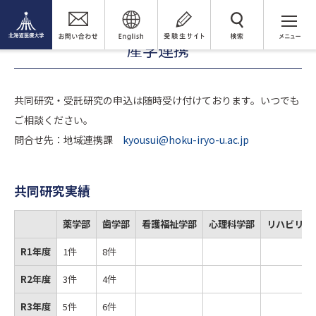
地域連携推進センター
産学連携
検 索
産学連携
共同研究・受託研究の申込は随時受け付けております。いつでも
ご相談ください。
問合せ先：地域連携課
kyousui@hoku-iryo-u.ac.jp
共同研究実績
薬学部
歯学部
看護福祉学部
心理科学部
リハビリテ
R1年度
1件
8件
R2年度
3件
4件
R3年度
5件
6件