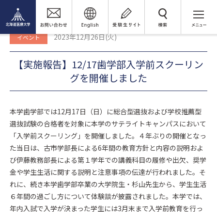
トピックス
検 索
【実施報告】12/17歯学部入学前スクーリングを開催しました
2023年12月26日(火)
イベント
【実施報告】12/17歯学部入学前スクーリン
グを開催しました
本学歯学部では12月17日（日）に総合型選抜および学校推薦型
選抜試験の合格者を対象に本学のサテライトキャンパスにおいて
「入学前スクーリング」を開催しました。４年ぶりの開催となっ
た当日は、古市学部長による6年間の教育方針と内容の説明およ
び伊藤教務部長による第１学年での講義科目の履修や出欠、奨学
金や学生生活に関する説明と注意事項の伝達が行われました。そ
れに、続き本学歯学部卒業の大学院生・杉山先生から、学生生活
６年間の過ごし方について体験談が披露されました。本学では、
年内入試で入学が決まった学生には3月末まで入学前教育を行っ