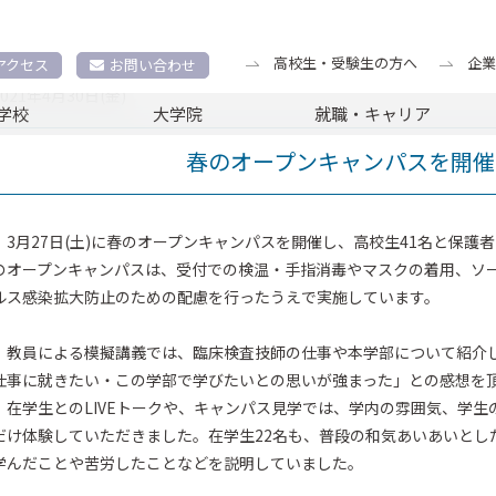
トピックス
春のオープンキャンパスを開催しました。
高校生・受験生の方へ
企業
アクセス
お問い合わせ
2021年4月30日(金)
学校
大学院
就職・キャリア
春のオープンキャンパスを開催
3月27日(土)に春のオープンキャンパスを開催し、高校生41名と保護
のオープンキャンパスは、受付での検温・手指消毒やマスクの着用、ソ
ルス感染拡大防止のための配慮を行ったうえで実施しています。
教員による模擬講義では、臨床検査技師の仕事や本学部について紹介
仕事に就きたい・この学部で学びたいとの思いが強まった」との感想を
在学生とのLIVEトークや、キャンパス見学では、学内の雰囲気、学生
だけ体験していただきました。在学生22名も、普段の和気あいあいとし
学んだことや苦労したことなどを説明していました。