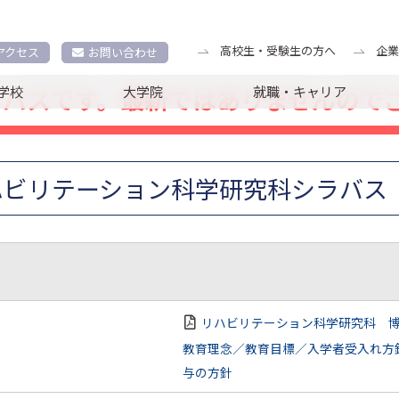
2025年度シラバス
リハビリテーション科学研究科シラバス
高校生・受験生の方へ
企業
アクセス
お問い合わせ
シラバスです。最新ではありませんので
学校
大学院
就職・キャリア
ハビリテーション科学研究科シラバス
リハビリテーション科学研究科 博
教育理念／教育目標／入学者受入れ方
与の方針