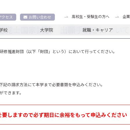
へ
北海道医療大学関連国家試験日程
言語聴覚士国家試験 出願
高校生・受験生の方へ
企業
アクセス
お問い合わせ
聴覚士国家試験 出願手続きについて
学校
大学院
就職・キャリア
研修推進財団（以下「財団」という）において行ってください。
下記の請求方法にて本学まで必要書類を申込みください。
ができます。
を要しますので必ず期日に余裕をもって申込みください