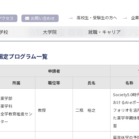
改善プログラム
令和2年度 教育向上・改善プログラム 報告書
高校生・受験生の方へ
企業
アクセス
お問い合わせ
令和2年度 教育向上・改善プ
学校
大学院
就職・キャリア
選定プログラム一覧
申請者
所属
職位等
氏名
名称
Society5.0
薬学部
おけるAI-eポ
薬学科
教授
二瓶 裕之
フォリオを活
全学教育推進セン
た薬学早期体
ター
習
留年休学の予