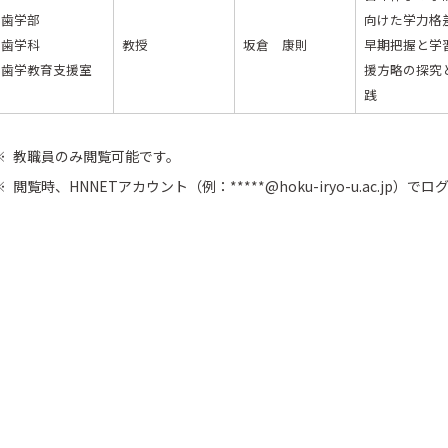
歯学部
向けた学力格
歯学科
教授
坂倉 康則
早期把握と学
歯学教育支援室
援方略の探究
践
教職員のみ閲覧可能です。
閲覧時、HNNETアカウント（例：*****@hoku-iryo-u.ac.jp）