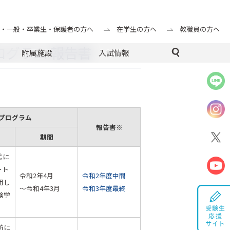
・一般・卒業生・保護者の方へ
在学生の方へ
教職員の方へ
ログラム 報告書
附属施設
入試情報
プログラム
報告書※
期間
時代に
ート
令和2年4月
令和2年度中間
用し
～令和4年3月
令和3年度最終
験学
防に