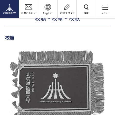
大学案内
大学概要
校旗・校章・校歌
検 索
校旗・校章・校歌
校旗